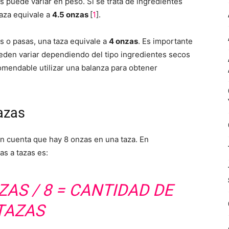
 puede variar en peso. Si se trata de ingredientes
taza equivale a
4.5 onzas
[
1
].
s o pasas, una taza equivale a
4 onzas
. Es importante
eden variar dependiendo del tipo ingredientes secos
omendable utilizar una balanza para obtener
azas
en cuenta que hay 8 onzas en una taza. En
as a tazas es:
AS / 8 = CANTIDAD DE
TAZAS