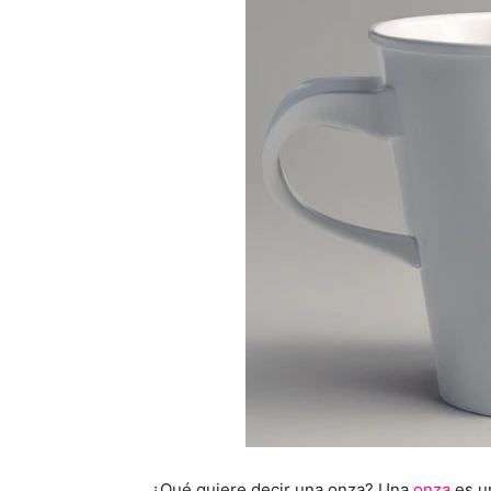
¿Qué quiere decir una onza? Una
onza
es u