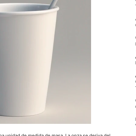
na unidad de medida de masa. La onza se deriva del