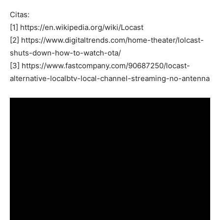
Citas:
[1] https://en.wikipedia.org/wiki/Locast
[2] https://www.digitaltrends.com/home-theater/lolcast-
shuts-down-how-to-watch-ota/
[3] https://www.fastcompany.com/90687250/locast-
alternative-localbtv-local-channel-streaming-no-antenna