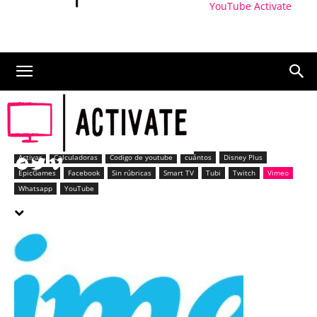
YouTube Activate
Vimeo
Activar
Calculadoras
Codigo de youtube
cuántos
Disney Plus
EpicGames
Facebook
Sin rúbricas
Smart TV
Tubi
Twitch
Vimeo
Whatsapp
YouTube