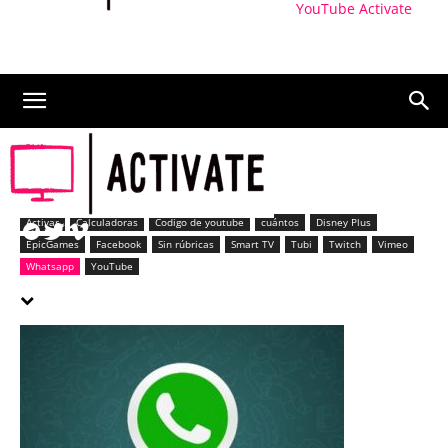
YouTube Activate
Whatsapp
Activar
Calculadoras
Codigo de youtube
cuántos
Disney Plus
EpicGames
Facebook
Sin rúbricas
Smart TV
Tubi
Twitch
Vimeo
Whatsapp
YouTube