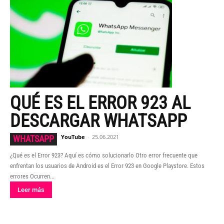
QUÉ ES EL ERROR 923 AL
DESCARGAR WHATSAPP
YouTube
-
25.06.2021
WHATSAPP
¿Qué es el Error 923? Aquí es cómo solucionarlo Otro error frecuente que
enfrentan los usuarios de Android es el Error 923 en Google Playstore. Estos
errores Ocurren...
Leer más