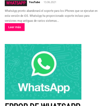
YouTube
-
13.06.2021
WHATSAPP
WhatsApp pronto abandonará el soporte para los iPhones que se ejecutan en
esta versión de iOS. WhatsApp ha proporcionado soporte incluso para
versiones muy antiguas de varios sistemas...
Leer más