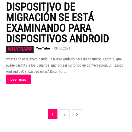
DISPOSITIVO DE
MIGRACIÓN SE ESTÁ
EXAMINANDO PARA
DISPOSITIVOS ANDROID
YouTube
-
08.06.2021
WHATSAPP
WhatsApp está examinando un nuevo atributo para dispositivos Android, que
puede permitir a los usuarios sincronizar su fondo de conversación, utilizando
Android e iOS, basado en WABetaInfo....
Leer más
1
2